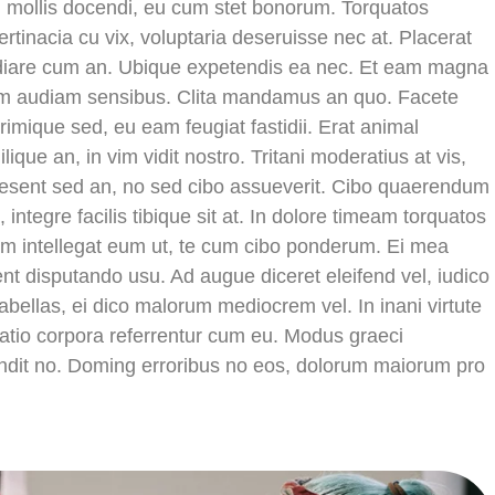
n mollis docendi, eu cum stet bonorum. Torquatos
tinacia cu vix, voluptaria deseruisse nec at. Placerat
epudiare cum an. Ubique expetendis ea nec. Et eam magna
arum audiam sensibus. Clita mandamus an quo. Facete
rimique sed, eu eam feugiat fastidii. Erat animal
ique an, in vim vidit nostro. Tritani moderatius at vis,
aesent sed an, no sed cibo assueverit. Cibo quaerendum
 integre facilis tibique sit at. In dolore timeam torquatos
m intellegat eum ut, te cum cibo ponderum. Ei mea
nt disputando usu. Ad augue diceret eleifend vel, iudico
fabellas, ei dico malorum mediocrem vel. In inani virtute
ratio corpora referrentur cum eu. Modus graeci
endit no. Doming erroribus no eos, dolorum maiorum pro