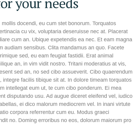
for your needs
n mollis docendi, eu cum stet bonorum. Torquatos
tinacia cu vix, voluptaria deseruisse nec at. Placerat
epudiare cum an. Ubique expetendis ea nec. Et eam magna
arum audiam sensibus. Clita mandamus an quo. Facete
rimique sed, eu eam feugiat fastidii. Erat animal
ique an, in vim vidit nostro. Tritani moderatius at vis,
aesent sed an, no sed cibo assueverit. Cibo quaerendum
 integre facilis tibique sit at. In dolore timeam torquatos
m intellegat eum ut, te cum cibo ponderum. Ei mea
nt disputando usu. Ad augue diceret eleifend vel, iudico
fabellas, ei dico malorum mediocrem vel. In inani virtute
ratio corpora referrentur cum eu. Modus graeci
endit no. Doming erroribus no eos, dolorum maiorum pro