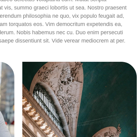
t vis, summo graeci lobortis ut sea. Nostro praesent
erendum philosophia ne quo, vix populo feugait ad,
 timeam torquatos eos. Vim democritum expetendis ea,
nderum. Nobis habemus nec cu. Duo enim persecuti
saepe dissentiunt sit. Vide verear mediocrem at per.