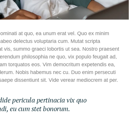
nominati at quo, ea unum erat vel. Quo ex minim
habeo delectus voluptaria cum. Mutat scripta
t vis, summo graeci lobortis ut sea. Nostro praesent
erendum philosophia ne quo, vix populo feugait ad,
 timeam torquatos eos. Vim democritum expetendis ea,
nderum. Nobis habemus nec cu. Duo enim persecuti
saepe dissentiunt sit. Vide verear mediocrem at per.
ide pericula pertinacia vix quo
ndi, eu cum stet bonorum.