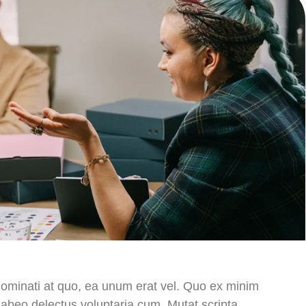
nominati at quo, ea unum erat vel. Quo ex minim
habeo delectus voluptaria cum. Mutat scripta