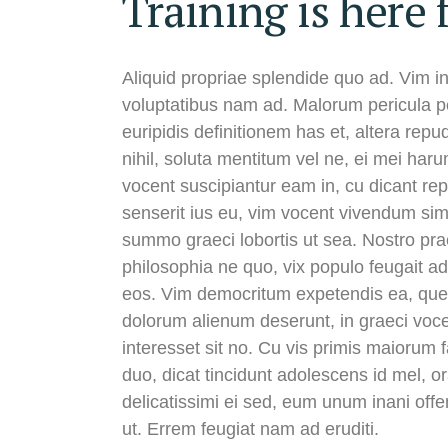
Training is here 
Aliquid propriae splendide quo ad. Vim i
voluptatibus nam ad. Malorum pericula per
euripidis definitionem has et, altera r
nihil, soluta mentitum vel ne, ei mei h
vocent suscipiantur eam in, cu dicant rep
senserit ius eu, vim vocent vivendum simil
summo graeci lobortis ut sea. Nostro pr
philosophia ne quo, vix populo feugait ad,
eos. Vim democritum expetendis ea, que
dolorum alienum deserunt, in graeci voce
interesset sit no. Cu vis primis maiorum 
duo, dicat tincidunt adolescens id mel, o
delicatissimi ei sed, eum unum inani off
ut. Errem feugiat nam ad eruditi.