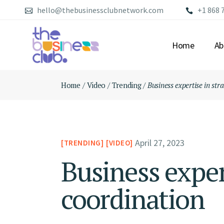
hello@thebusinessclubnetwork.com
+1 868 
Home
Ab
Home
Video
Trending
Business expertise in str
AB
OU
ME
FA
April 27, 2023
TRENDING
VIDEO
Business exper
coordination