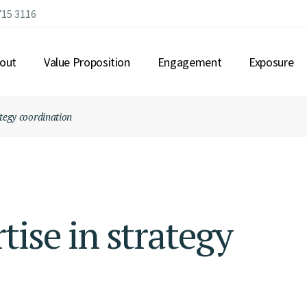
715 3116
out
Value Proposition
Engagement
Exposure
ategy coordination
OUT US
CONNECTING LEADERSHIP
R GOVERNANCE
MEANINGFUL EXPERIENCES
MBERSHIP
IMMERSIVE EVENTS
Q
STRATEGIC ALLIANCES
OPPORTUNITIES
tise in strategy
GLOBAL CONNECTIONS
COMMUNITY BUILDING
IMPACTFUL INITIATIVES