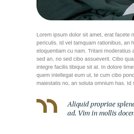
Lorem ipsum dolor sit amet, erat facete 
periculis. Id vel tamquam rationibus, an 
eloquentiam cu nam. Tritani moderatius a
sed an, no sed cibo assueverit. Cibo qua
integre facilis tibique sit at. In dolore
quem intellegat eum ut, te cum cibo po
maiestatis no, an soluta omnium has. Id 
Aliquid propriae splend
ad. Vim in mollis doce