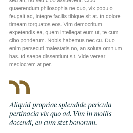
sed an, no sed cibo assueverit. Cibo
quaerendum philosophia ne quo, vix populo
feugait ad, integre facilis tibique sit at. In dolore
timeam torquatos eos. Vim democritum
expetendis ea, quem intellegat eum ut, te cum
cibo ponderum. Nobis habemus nec cu. Duo
enim persecuti maiestatis no, an soluta omnium
has. Id saepe dissentiunt sit. Vide verear
mediocrem at per.
Aliquid propriae splendide pericula
pertinacia vix quo ad. Vim in mollis
docendi, eu cum stet bonorum.