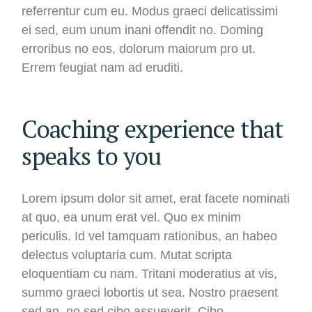
referrentur cum eu. Modus graeci delicatissimi
ei sed, eum unum inani offendit no. Doming
erroribus no eos, dolorum maiorum pro ut.
Errem feugiat nam ad eruditi.
Coaching experience that
speaks to you
Lorem ipsum dolor sit amet, erat facete nominati
at quo, ea unum erat vel. Quo ex minim
periculis. Id vel tamquam rationibus, an habeo
delectus voluptaria cum. Mutat scripta
eloquentiam cu nam. Tritani moderatius at vis,
summo graeci lobortis ut sea. Nostro praesent
sed an, no sed cibo assueverit. Cibo