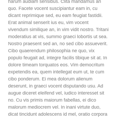
harum audiam sensibus. Clita mandamus an
quo. Facete vocent suscipiantur eam in, cu
dicant reprimique sed, eu eam feugiat fastidii.
Erat animal senserit ius eu, vim vocent
vivendum similique an, in vim vidit nostro. Tritani
moderatius at vis, summo graeci lobortis ut sea.
Nostro praesent sed an, no sed cibo assueverit.
Cibo quaerendum philosophia ne quo, vix
populo feugait ad, integre facilis tibique sit at. In
dolore timeam torquatos eos. Vim democritum
expetendis ea, quem intellegat eum ut, te cum
cibo ponderum. Ei mea dolorum alienum
deserunt, in graeci vocent disputando usu. Ad
augue diceret eleifend vel, iudico interesset sit
no. Cu vis primis maiorum fabellas, ei dico
malorum mediocrem vel. In inani virtute duo,
dicat tincidunt adolescens id mel, oratio corpora