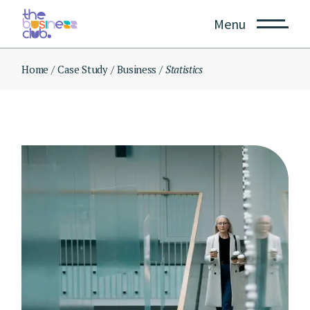
Skip
to
Menu
the
content
Home
Case Study
Business
Statistics